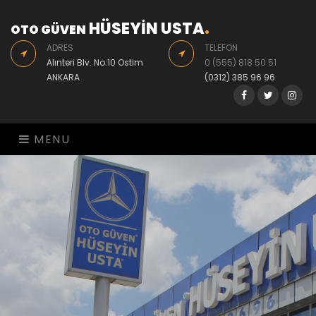
HÜSEYİN USTA
.
OTO GÜVEN
ADRES
TELEFON
Alınteri Blv. No:10 Ostim
0 (555) 818 50 51
ANKARA
(0312) 385 96 96
Facebook
Twitter
Inst
MENU